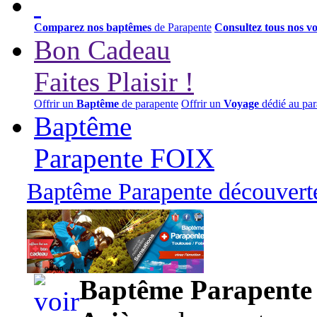
Comparez nos baptêmes
de Parapente
Consultez tous nos v
Bon Cadeau
Faites Plaisir !
Offrir un
Baptême
de parapente
Offrir un
Voyage
dédié au par
Baptême
Parapente FOIX
Baptême Parapente découverte
95,00 euros
Baptême Parapente d