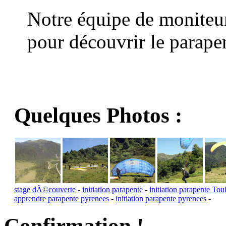
Notre équipe de moniteur
pour découvrir le parape
Quelques Photos :
stage dÃ©couverte
-
initiation parapente
-
initiation parapente Tou
apprendre parapente pyrenees
-
initiation parapente pyrenees
-
Confirmation !