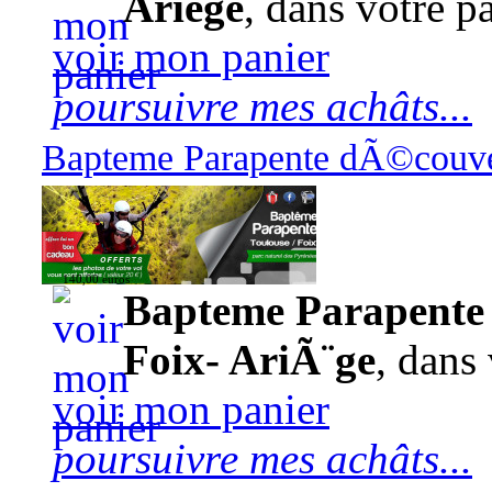
Ariège
, dans votre pa
voir mon panier
poursuivre mes achâts...
Bapteme Parapente dÃ©couver
140,00 euros
Bapteme Parapente 
Foix- AriÃ¨ge
, dans 
voir mon panier
poursuivre mes achâts...