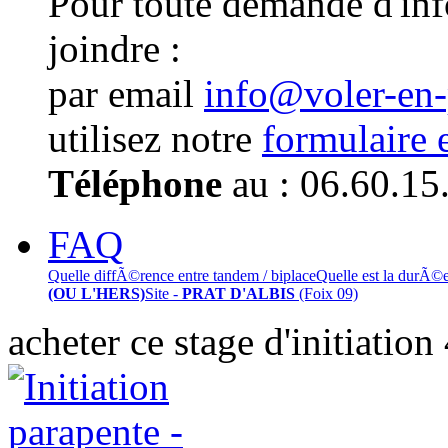
Pour toute demande d'in
joindre :
par email
info@voler-en
utilisez notre
formulaire 
Téléphone
au : 06.60.15
FAQ
Quelle diffÃ©rence entre tandem / biplace
Quelle est la durÃ©
(OU L'HERS)
Site -
PRAT D'ALBIS
(Foix 09)
acheter ce stage d'initiation