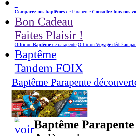
Comparez nos baptêmes
de Parapente
Consultez tous nos v
Bon Cadeau
Faites Plaisir !
Offrir un
Baptême
de parapente
Offrir un
Voyage
dédié au par
Baptême
Tandem FOIX
Baptême Parapente découverte
95,00 euros
Baptême Parapente d