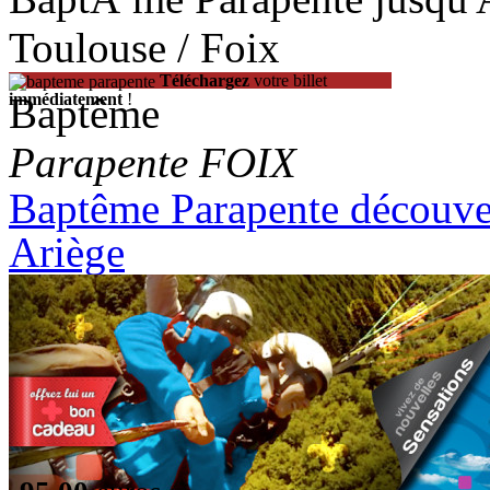
Toulouse / Foix
Téléchargez
votre billet
Baptême
immédiatement
!
Parapente FOIX
Baptême Parapente découver
Ariège