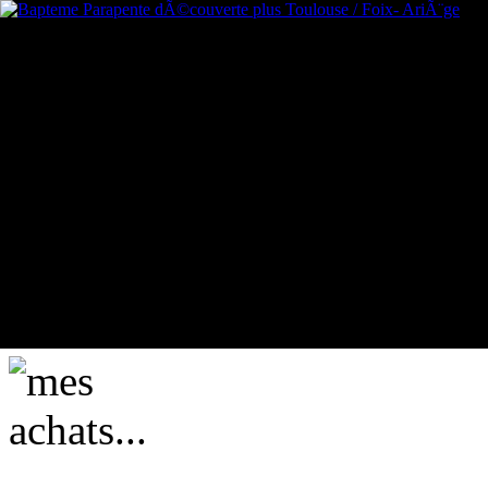
mes achats...
actuellement vide ....