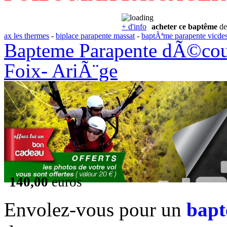
+ d'info
acheter ce baptême
de
ax les thermes
-
biplace parapente massat
-
baptÃªme parapente vicde
Bapteme Parapente dÃ©couv
Foix- AriÃ¨ge
140,00
euros
Envolez-vous pour un
bapt