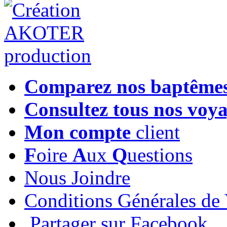
Comparez nos baptême
Consultez tous nos voy
Mon compte
client
F
oire
A
ux
Q
uestions
Nous Joindre
Conditions Générales de
Partager sur Facebook