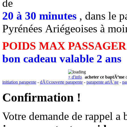
de
20 à 30 minutes
, dans le p
Pyrénées Ariégeoises à moi
POIDS MAX PASSAGER
bon cadeau valable 2 ans
+ d'info
acheter ce baptÃªme
d
initiation parapente
-
dÃ©couverte parapente
-
parapente ariÃ¨ge
-
pa
Confirmation !
Votre demande de rappel a 