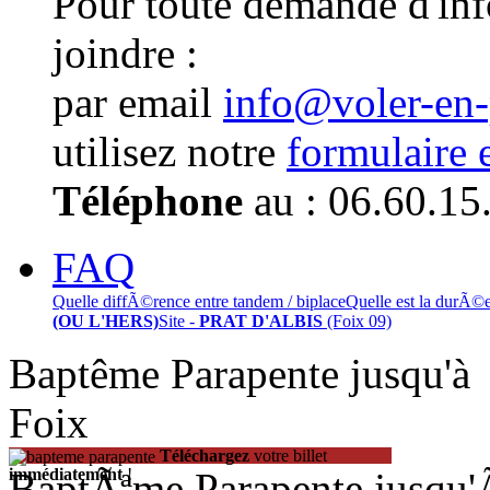
Pour toute demande d'in
joindre :
par email
info@voler-en
utilisez notre
formulaire 
Téléphone
au : 06.60.15
FAQ
Quelle diffÃ©rence entre tandem / biplace
Quelle est la durÃ©
(OU L'HERS)
Site -
PRAT D'ALBIS
(Foix 09)
Baptême Parapente jusqu'
Foix
Téléchargez
votre billet
BaptÃªme Parapente jusqu
immédiatement
!