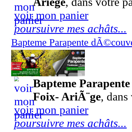
Ariège
, dans votre pa
voir mon panier
poursuivre mes achâts...
Bapteme Parapente dÃ©couver
140,00 euros
Bapteme Parapente 
Foix- AriÃ¨ge
, dans 
voir mon panier
poursuivre mes achâts...