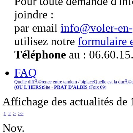
Pour toute demande d'in
joindre :
par email
info@voler-en
utilisez notre
formulaire 
Téléphone
au : 06.60.15
FAQ
Quelle diffÃ©rence entre tandem / biplace
Quelle est la durÃ©
(OU L'HERS)
Site -
PRAT D'ALBIS
(Foix 09)
Affichage des actualités de
1
2
>
>>
Nov.