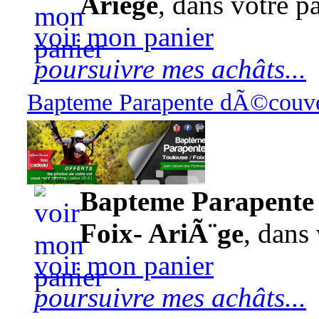
Ariège
, dans votre pa
voir mon panier
poursuivre mes achâts...
Bapteme Parapente dÃ©couver
140,00 euros
Bapteme Parapente 
Foix- AriÃ¨ge
, dans 
voir mon panier
poursuivre mes achâts...