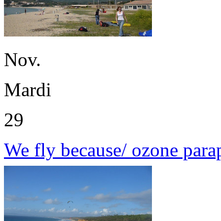
Nov.
Mardi
29
We fly because/ ozone para