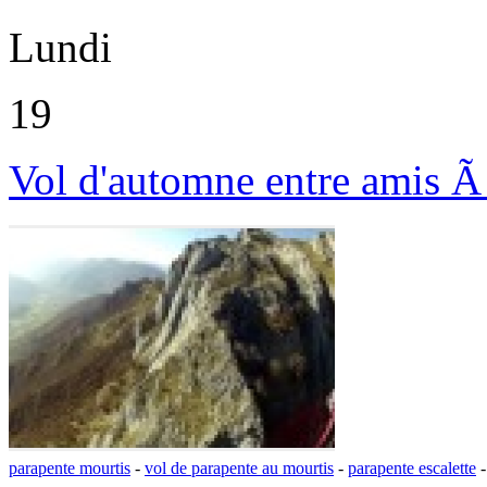
Lundi
19
Vol d'automne entre amis Ã 
parapente mourtis
-
vol de parapente au mourtis
-
parapente escalette