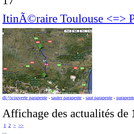
17
ItinÃ©raire Toulouse <=> P
dï¿½couverte parapente
-
sauter parapente
-
saut parapente
-
parapente
Affichage des actualités de
1
2
>
>>