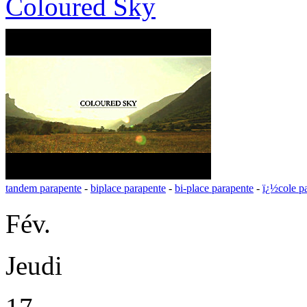
Coloured Sky
tandem parapente
-
biplace parapente
-
bi-place parapente
-
ï¿½cole p
Fév.
Jeudi