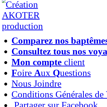
Comparez nos baptême
Consultez tous nos voy
Mon compte
client
F
oire
A
ux
Q
uestions
Nous Joindre
Conditions Générales de
Partager sur Facebook