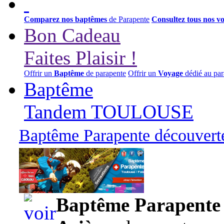
Comparez nos baptêmes
de Parapente
Consultez tous nos v
Bon Cadeau
Faites Plaisir !
Offrir un
Baptême
de parapente
Offrir un
Voyage
dédié au par
Baptême
Tandem TOULOUSE
Baptême Parapente découverte
95,00 euros
Baptême Parapente d