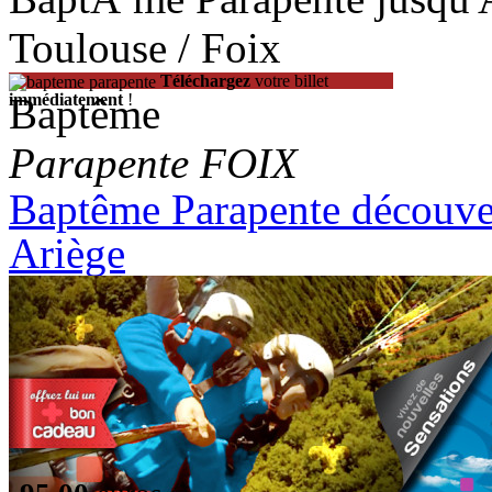
Toulouse / Foix
Téléchargez
votre billet
Baptême
immédiatement
!
Parapente FOIX
Baptême Parapente découver
Ariège