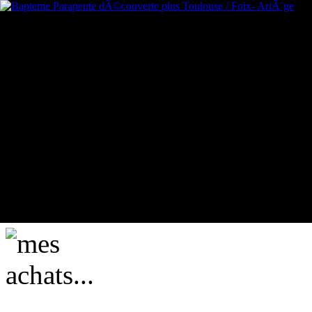
mes achats...
actuellement vide ....