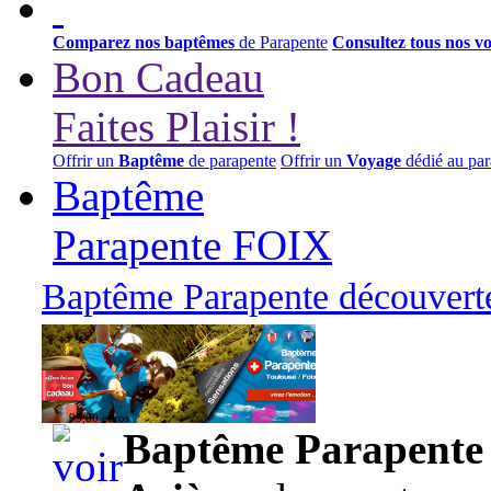
Comparez nos baptêmes
de Parapente
Consultez tous nos v
Bon Cadeau
Faites Plaisir !
Offrir un
Baptême
de parapente
Offrir un
Voyage
dédié au par
Baptême
Parapente FOIX
Baptême Parapente découverte
95,00 euros
Baptême Parapente d