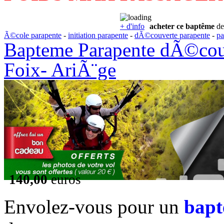
+ d'info
acheter ce baptême
de
Ã©cole parapente
-
initiation parapente
-
dÃ©couverte parapente
-
pa
Bapteme Parapente dÃ©couv
Foix- AriÃ¨ge
140,00
euros
Envolez-vous pour un
bapt