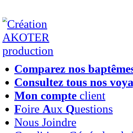
Comparez nos baptême
Consultez tous nos voy
Mon compte
client
F
oire
A
ux
Q
uestions
Nous Joindre