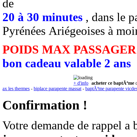
de
20 à 30 minutes
, dans le p
Pyrénées Ariégeoises à moi
POIDS MAX PASSAGER
bon cadeau valable 2 ans
+ d'info
acheter ce baptÃªme
d
ax les thermes
-
biplace parapente massat
-
baptÃªme parapente vicde
Confirmation !
Votre demande de rappel a 