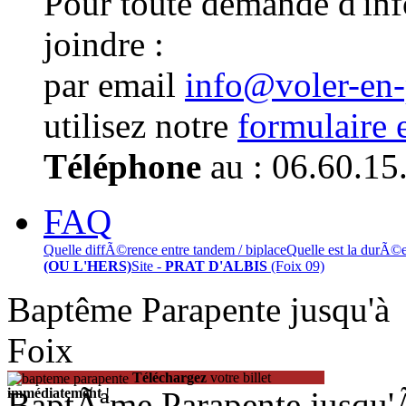
Pour toute demande d'in
joindre :
par email
info@voler-en
utilisez notre
formulaire 
Téléphone
au : 06.60.15
FAQ
Quelle diffÃ©rence entre tandem / biplace
Quelle est la durÃ©
(OU L'HERS)
Site -
PRAT D'ALBIS
(Foix 09)
Baptême Parapente jusqu'
Foix
Téléchargez
votre billet
BaptÃªme Parapente jusqu
immédiatement
!