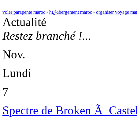
voler parapente maroc
-
hï¿½bergement maroc
-
organiser voyage ma
Actualité
Restez branché !...
Nov.
Lundi
7
Spectre de Broken Ã Castel