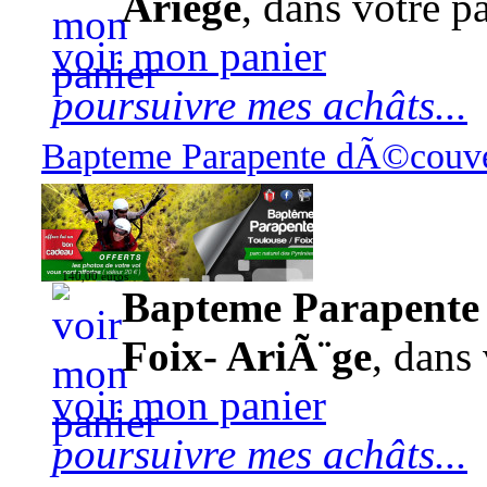
Ariège
, dans votre pa
voir mon panier
poursuivre mes achâts...
Bapteme Parapente dÃ©couver
140,00 euros
Bapteme Parapente 
Foix- AriÃ¨ge
, dans 
voir mon panier
poursuivre mes achâts...