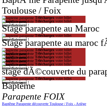
Toulouse / Foix
Téléchargez
votre billet
Téléchargez
votre billet
immédiatement
!
Stage parapente au Maroc
immédiatement
!
Téléchargez
votre billet
Stage parapente au maroc 
immédiatement
!
Téléchargez
votre billet
Téléchargez
votre billet
immédiatement
!
Téléchargez
votre billet
immédiatement
!
Téléchargez
votre billet
immédiatement
!
Téléchargez
votre billet
immédiatement
!
stage dÃ©couverte du para
immédiatement
!
Téléchargez
votre billet
Baptême
immédiatement
!
Parapente FOIX
Baptême Parapente découverte Toulouse / Foix - Ariège