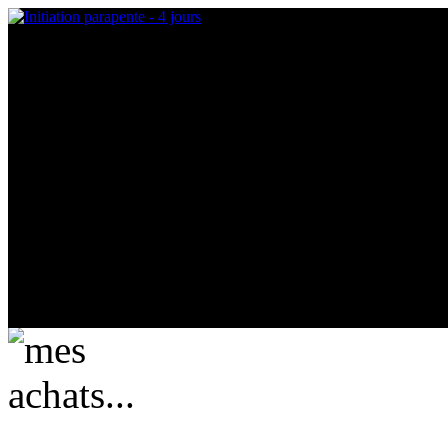
mes achats...
actuellement vide ....