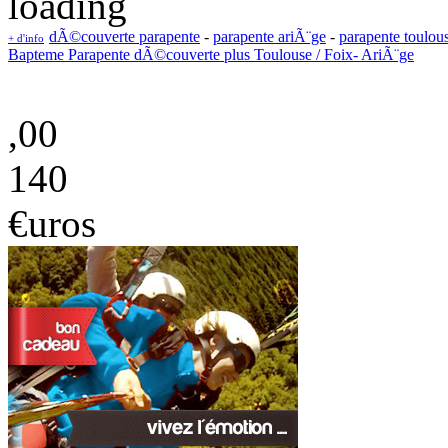
dÃ©couverte parapente
-
parapente ariÃ¨ge
-
parapente toulou
+ d'info
Bapteme Parapente dÃ©couverte plus Toulouse / Foix- AriÃ¨ge
,00
140
€uros