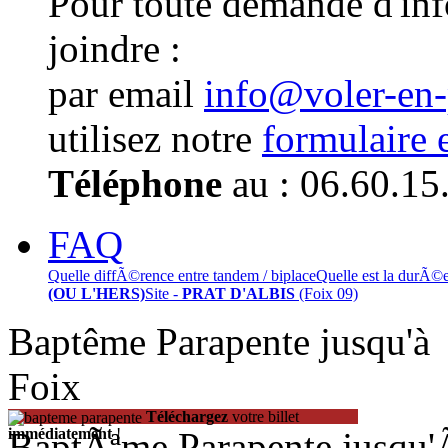
Pour toute demande d'in
joindre :
par email
info@voler-en
utilisez notre
formulaire 
Téléphone
au : 06.60.15
FAQ
Quelle diffÃ©rence entre tandem / biplace
Quelle est la durÃ©
(OU L'HERS)
Site -
PRAT D'ALBIS
(Foix 09)
Baptême Parapente jusqu'
Foix
Téléchargez
votre billet
BaptÃªme Parapente jusqu
immédiatement
!