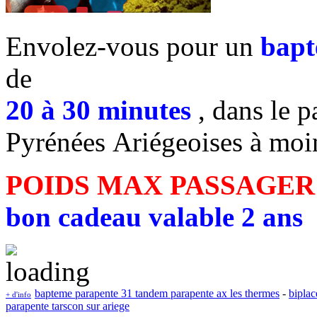
Envolez-vous pour un
bapt
de
20 à 30 minutes
, dans le p
Pyrénées Ariégeoises à moi
POIDS MAX PASSAGER
bon cadeau valable 2 ans
bapteme parapente 31 tandem parapente ax les thermes
-
biplac
+ d'info
parapente tarscon sur ariege