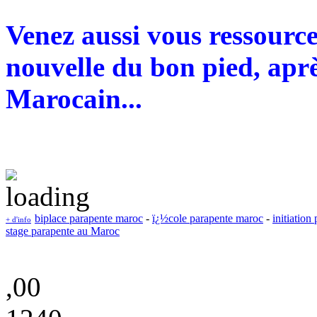
Venez aussi vous ressourc
nouvelle du bon pied, aprè
Marocain...
biplace parapente maroc
-
ï¿½cole parapente maroc
-
initiation
+ d'info
stage parapente au Maroc
,00