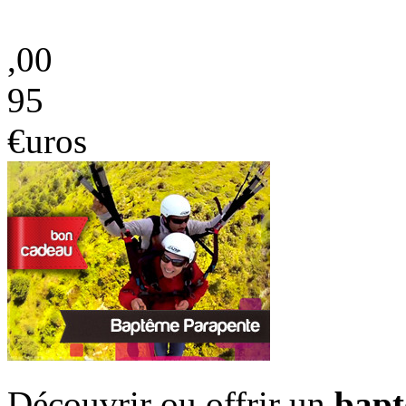
,00
95
€uros
Découvrir ou offrir un
bapt