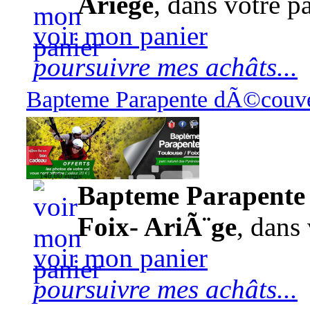
Ariège
, dans votre pa
voir mon panier
poursuivre mes achâts...
Bapteme Parapente dÃ©couver
140,00 euros
Bapteme Parapente 
Foix- AriÃ¨ge
, dans 
voir mon panier
poursuivre mes achâts...