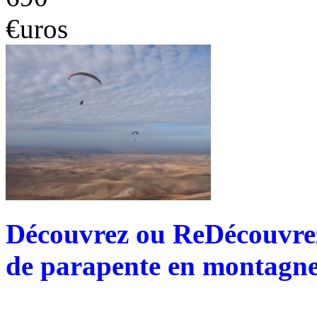
€uros
Découvrez ou ReDécouvrez 
de parapente en montagne 