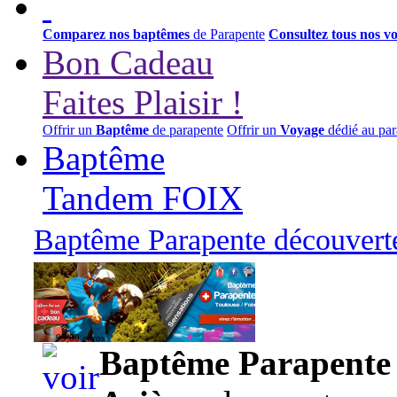
Comparez nos baptêmes
de Parapente
Consultez tous nos v
Bon Cadeau
Faites Plaisir !
Offrir un
Baptême
de parapente
Offrir un
Voyage
dédié au par
Baptême
Tandem FOIX
Baptême Parapente découverte
95,00 euros
Baptême Parapente d