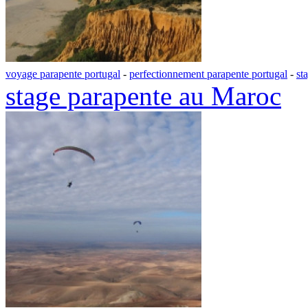
voyage parapente portugal
-
perfectionnement parapente portugal
-
st
stage parapente au Maroc