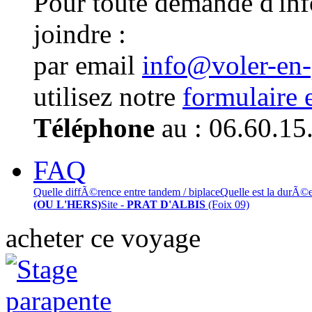
Pour toute demande d'in
joindre :
par email
info@voler-en
utilisez notre
formulaire 
Téléphone
au : 06.60.15
FAQ
Quelle diffÃ©rence entre tandem / biplace
Quelle est la durÃ©
(OU L'HERS)
Site -
PRAT D'ALBIS
(Foix 09)
acheter ce voyage