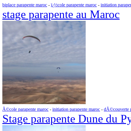
biplace parapente maroc
-
ï¿½cole parapente maroc
-
initiation parap
stage parapente au Maroc
Ã©cole parapente maroc
-
initiation parapente maroc
-
dÃ©couverte 
Stage parapente Dune du P