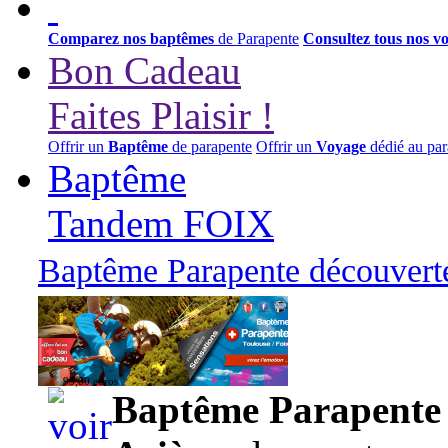
Comparez nos baptêmes
de Parapente
Consultez tous nos v
Bon Cadeau
Faites Plaisir !
Offrir un
Baptême
de parapente
Offrir un
Voyage
dédié au par
Baptême
Tandem FOIX
Baptême Parapente découverte
95,00 euros
Baptême Parapente d