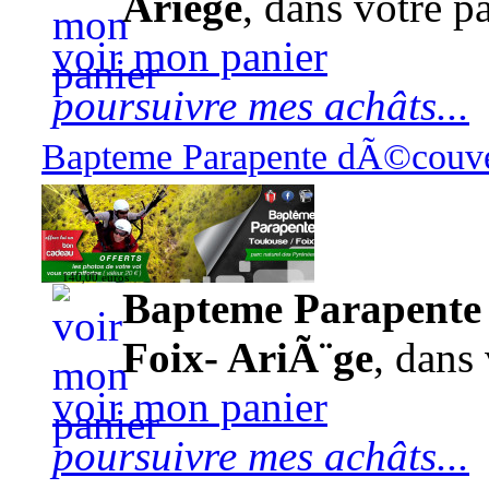
Ariège
, dans votre pa
voir mon panier
poursuivre mes achâts...
Bapteme Parapente dÃ©couver
140,00 euros
Bapteme Parapente 
Foix- AriÃ¨ge
, dans 
voir mon panier
poursuivre mes achâts...