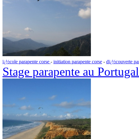
ï¿½cole parapente corse
-
initiation parapente corse
-
dï¿½couverte pa
Stage parapente au Portugal