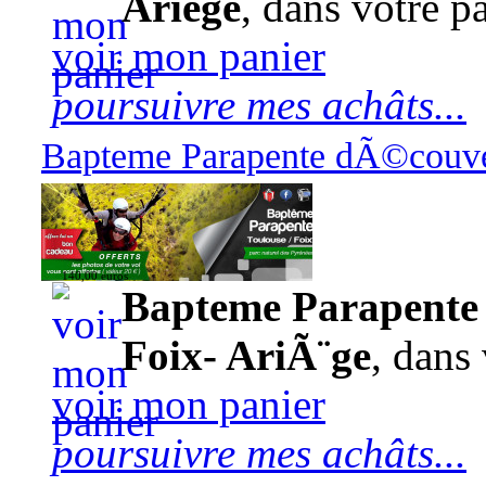
Ariège
, dans votre pa
voir mon panier
poursuivre mes achâts...
Bapteme Parapente dÃ©couver
140,00 euros
Bapteme Parapente 
Foix- AriÃ¨ge
, dans 
voir mon panier
poursuivre mes achâts...