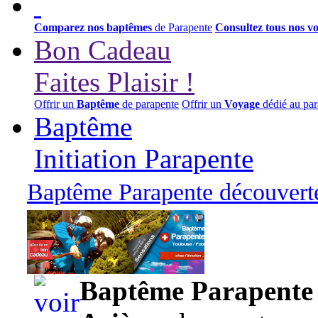
Comparez nos baptêmes
de Parapente
Consultez tous nos v
Bon Cadeau
Faites Plaisir !
Offrir un
Baptême
de parapente
Offrir un
Voyage
dédié au par
Baptême
Initiation Parapente
Baptême Parapente découverte
95,00 euros
Baptême Parapente d