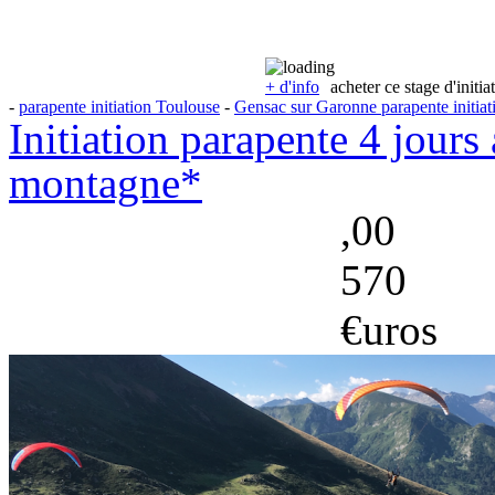
+ d'info
acheter ce stage d'initia
-
parapente initiation Toulouse
-
Gensac sur Garonne parapente initiat
Initiation parapente 4 jours
montagne*
,00
570
€uros