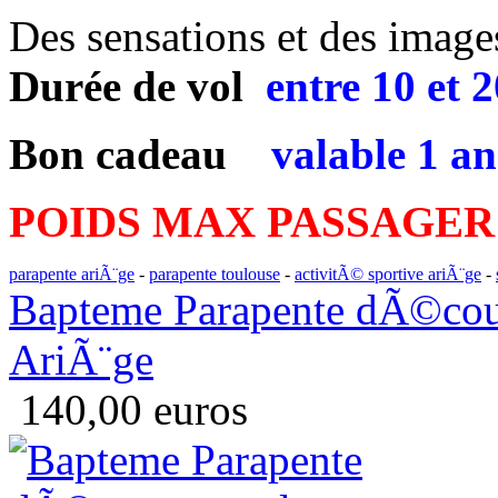
Des sensations et des images 
Durée de vol
entre
10 et 
Bon cadeau
valable 1 an
POIDS MAX PASSAGER
parapente ariÃ¨ge
-
parapente toulouse
-
activitÃ© sportive ariÃ¨ge
-
Bapteme Parapente dÃ©couv
AriÃ¨ge
140,00 euros