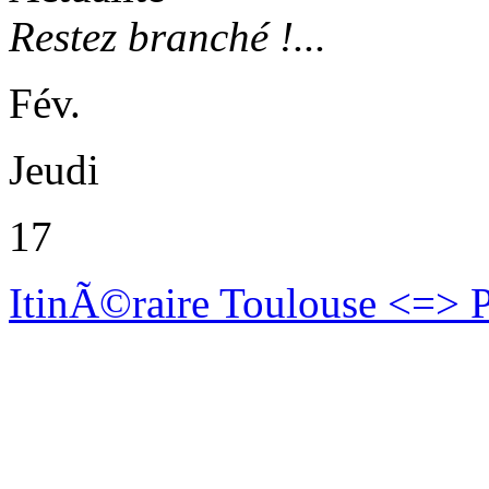
Restez branché !...
Fév.
Jeudi
17
ItinÃ©raire Toulouse <=> P