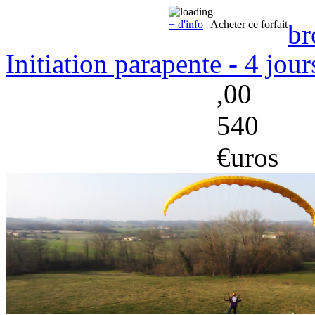
+ d'info
Acheter ce forfait
br
Initiation parapente - 4 jour
,00
540
€uros