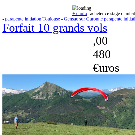
+ d'info
acheter ce stage d'initia
-
parapente initiation Toulouse
-
Gensac sur Garonne parapente initiat
Forfait 10 grands vols
,00
480
€uros