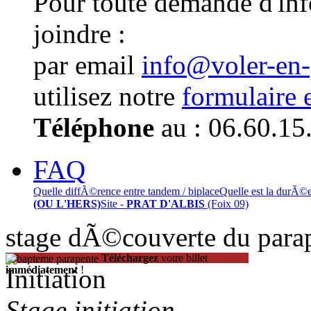
Pour toute demande d'in
joindre :
par email
info@voler-en
utilisez notre
formulaire 
Téléphone
au : 06.60.15
FAQ
Quelle diffÃ©rence entre tandem / biplace
Quelle est la durÃ©
(OU L'HERS)
Site -
PRAT D'ALBIS
(Foix 09)
stage dÃ©couverte du para
Téléchargez
votre billet
Initiation
immédiatement
!
Stage initiation