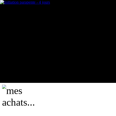
mes achats...
actuellement vide ....