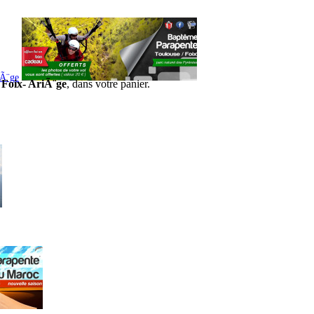
iÃ¨ge
 Foix- AriÃ¨ge
, dans votre panier.