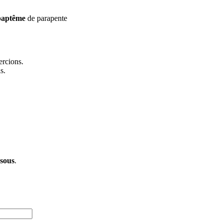
 baptême
de parapente
ercions.
s.
ssous
.