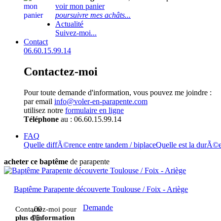
voir mon panier
poursuivre mes achâts...
Actualité
Suivez-moi...
Contact
06.60.15.99.14
Contactez-moi
Pour toute demande d'information, vous pouvez me joindre :
par email
info@voler-en-parapente.com
utilisez notre
formulaire en ligne
Téléphone
au : 06.60.15.99.14
FAQ
Quelle diffÃ©rence entre tandem / biplace
Quelle est la durÃ©
acheter ce baptême
de parapente
Baptême Parapente découverte Toulouse / Foix - Ariège
Demande
,00
Contactez-moi pour
plus d'information
95