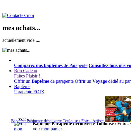
mes achats...
actuellement vide ....
Comparez nos baptêmes
de Parapente
Consultez tous nos v
Bon Cadeau
Faites Plaisir !
Offrir un
Baptême
de parapente
Offrir un
Voyage
dédié au par
Baptême
Parapente FOIX
95,00 euros
Baptême Parapente découverte Toulouse / Foix - Ariège
Baptême Parapente découverte Toulouse / Foix - 
voir mon panier