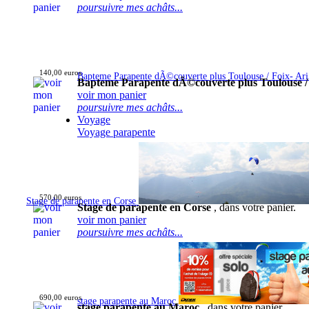
poursuivre mes achâts...
140,00 euros
Bapteme Parapente dÃ©couverte plus Toulouse / Foix- Ar
Bapteme Parapente dÃ©couverte plus Toulouse /
voir mon panier
poursuivre mes achâts...
Voyage
Voyage parapente
570,00 euros
Stage de parapente en Corse
Stage de parapente en Corse
, dans votre panier.
voir mon panier
poursuivre mes achâts...
690,00 euros
stage parapente au Maroc
stage parapente au Maroc
, dans votre panier.