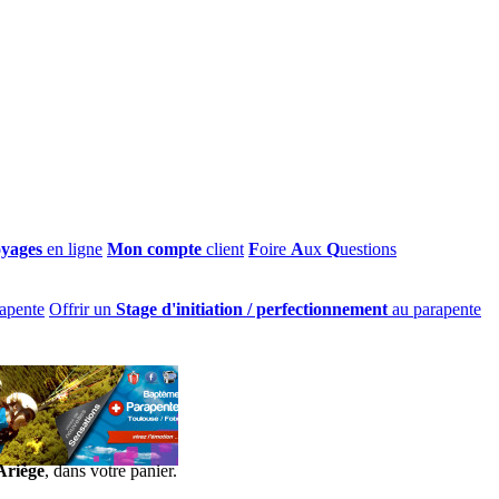
oyages
en ligne
Mon compte
client
F
oire
A
ux
Q
uestions
apente
Offrir un
Stage d'initiation / perfectionnement
au parapente
Ariège
, dans votre panier.