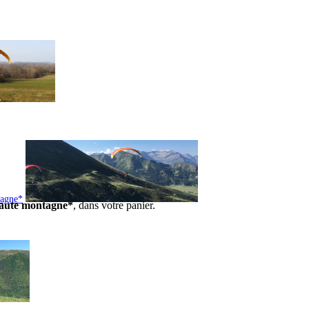
tagne*
 haute montagne*
, dans votre panier.