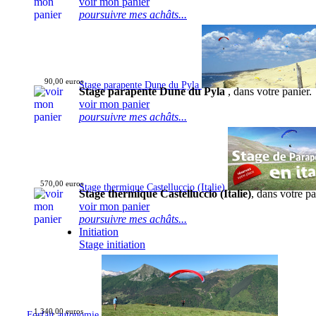
voir mon panier
poursuivre mes achâts...
90,00 euros
Stage parapente Dune du Pyla
Stage parapente Dune du Pyla
, dans votre panier.
voir mon panier
poursuivre mes achâts...
570,00 euros
Stage thermique Castelluccio (Italie)
Stage thermique Castelluccio (Italie)
, dans votre pa
voir mon panier
poursuivre mes achâts...
Initiation
Stage initiation
1 340,00 euros
Forfait autonomie