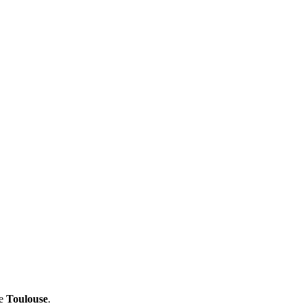
de
Toulouse
.