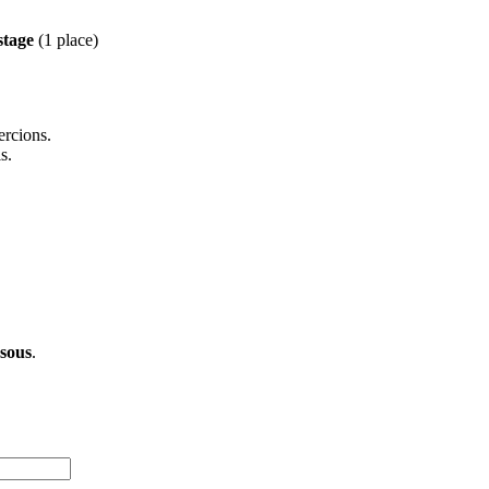
stage
(1 place)
ercions.
s.
ssous
.