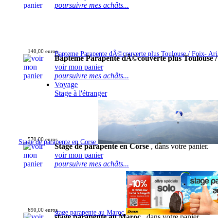
poursuivre mes achâts...
140,00 euros
Bapteme Parapente dÃ©couverte plus Toulouse / Foix- Ar
Bapteme Parapente dÃ©couverte plus Toulouse /
voir mon panier
poursuivre mes achâts...
Voyage
Stage à l'étranger
570,00 euros
Stage de parapente en Corse
Stage de parapente en Corse
, dans votre panier.
voir mon panier
poursuivre mes achâts...
690,00 euros
stage parapente au Maroc
stage parapente au Maroc
, dans votre panier.