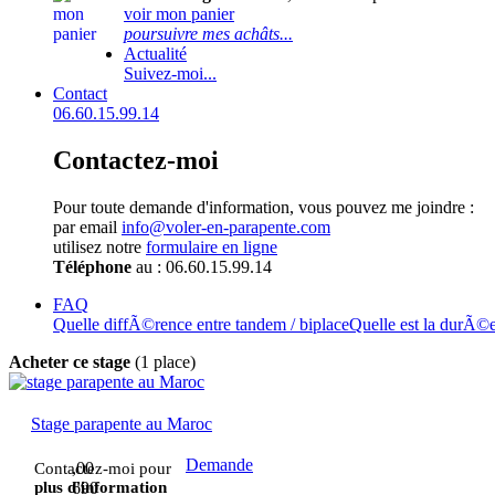
voir mon panier
poursuivre mes achâts...
Actualité
Suivez-moi...
Contact
06.60.15.99.14
Contactez-moi
Pour toute demande d'information, vous pouvez me joindre :
par email
info@voler-en-parapente.com
utilisez notre
formulaire en ligne
Téléphone
au : 06.60.15.99.14
FAQ
Quelle diffÃ©rence entre tandem / biplace
Quelle est la durÃ©
Acheter ce stage
(1 place)
Stage parapente au Maroc
Demande
,00
Contactez-moi pour
plus d'information
690