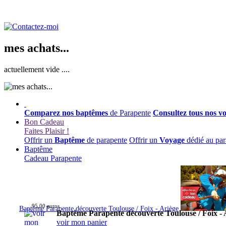
mes achats...
actuellement vide ....
Comparez nos baptêmes
de Parapente
Consultez tous nos v
Bon Cadeau
Faites Plaisir !
Offrir un
Baptême
de parapente
Offrir un
Voyage
dédié au par
Baptême
Cadeau Parapente
95,00 euros
Baptême Parapente découverte Toulouse / Foix - Ariège
Baptême Parapente découverte Toulouse / Foix - 
voir mon panier