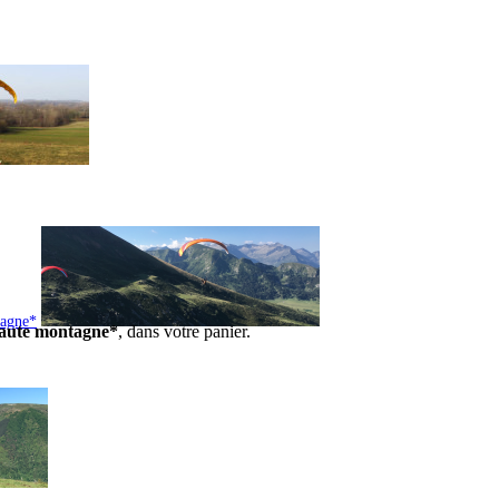
tagne*
 haute montagne*
, dans votre panier.