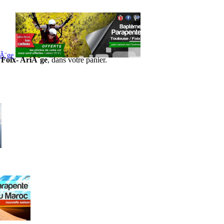
iÃ¨ge
 Foix- AriÃ¨ge
, dans votre panier.