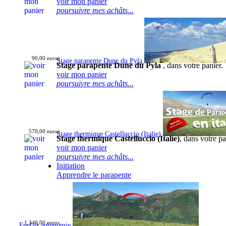
voir mon panier
poursuivre mes achâts...
90,00 euros
Stage parapente Dune du Pyla
Stage parapente Dune du Pyla
, dans votre panier.
voir mon panier
poursuivre mes achâts...
570,00 euros
Stage thermique Castelluccio (Italie)
Stage thermique Castelluccio (Italie)
, dans votre pa
voir mon panier
poursuivre mes achâts...
Initiation
Apprendre le parapente
1 340,00 euros
Forfait autonomie