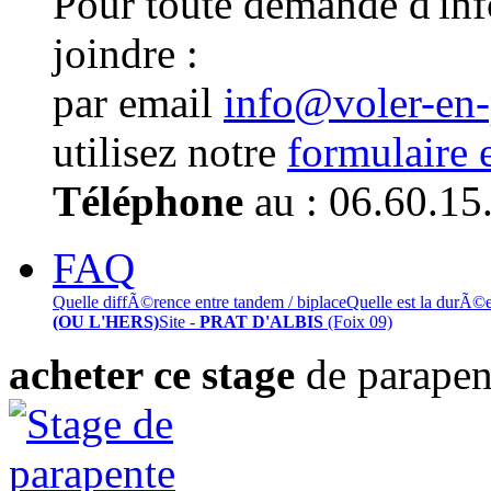
Pour toute demande d'in
joindre :
par email
info@voler-en
utilisez notre
formulaire 
Téléphone
au : 06.60.15
FAQ
Quelle diffÃ©rence entre tandem / biplace
Quelle est la durÃ©
(OU L'HERS)
Site -
PRAT D'ALBIS
(Foix 09)
acheter ce stage
de parapen