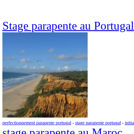
Stage parapente au Portugal
perfectionnement parapente portugal
-
stage parapente portugal
-
initi
stage parapente au Maroc