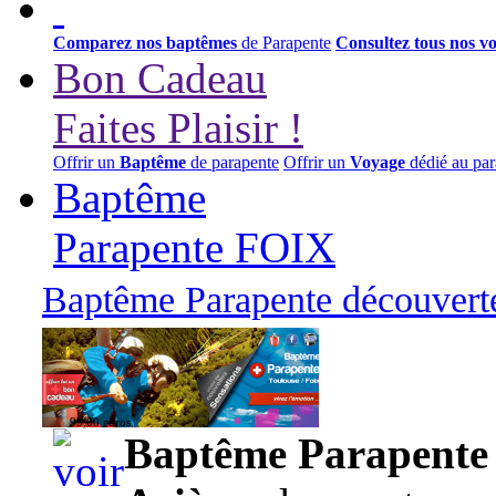
Comparez nos baptêmes
de Parapente
Consultez tous nos v
Bon Cadeau
Faites Plaisir !
Offrir un
Baptême
de parapente
Offrir un
Voyage
dédié au par
Baptême
Parapente FOIX
Baptême Parapente découverte
95,00 euros
Baptême Parapente d