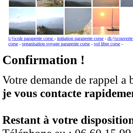
ï¿½cole parapente corse
-
initiation parapente corse
-
dï¿½couverte
corse
-
organisation voyage parapente corse
-
vol libre corse
-
Confirmation !
Votre demande de rappel a 
je vous contacte rapidemen
Restant à votre disposition