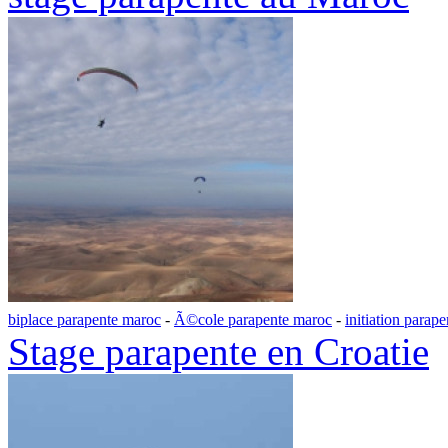
biplace parapente maroc
-
Ã©cole parapente maroc
-
initiation parap
Stage parapente en Croatie