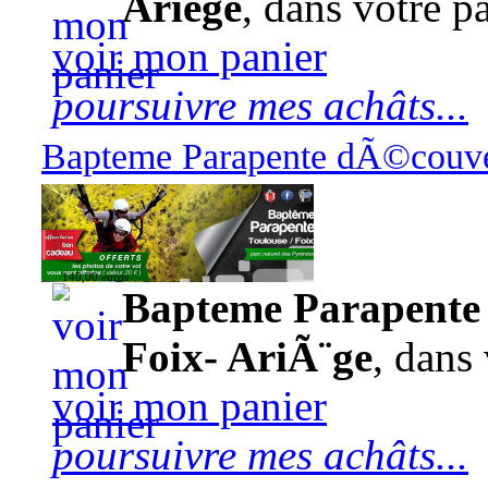
Ariège
, dans votre pa
voir mon panier
poursuivre mes achâts...
Bapteme Parapente dÃ©couver
140,00 euros
Bapteme Parapente 
Foix- AriÃ¨ge
, dans 
voir mon panier
poursuivre mes achâts...