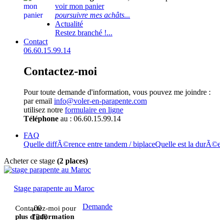
voir mon panier
poursuivre mes achâts...
Actualité
Restez branché !...
Contact
06.60.15.99.14
Contactez-moi
Pour toute demande d'information, vous pouvez me joindre :
par email
info@voler-en-parapente.com
utilisez notre
formulaire en ligne
Téléphone
au : 06.60.15.99.14
FAQ
Quelle diffÃ©rence entre tandem / biplace
Quelle est la durÃ©
Acheter ce stage
(2 places)
Stage parapente au Maroc
Demande
,00
Contactez-moi pour
plus d'information
1240