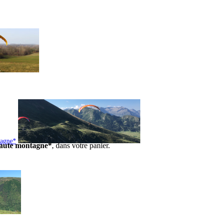
tagne*
 haute montagne*
, dans votre panier.