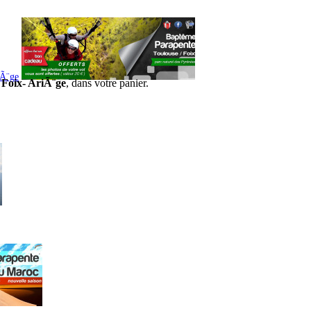
iÃ¨ge
 Foix- AriÃ¨ge
, dans votre panier.