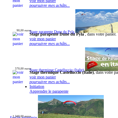
voir mon panier
poursuivre mes achâts...
90,00 euros
Stage parapente Dune du Pyla
Stage parapente Dune du Pyla
, dans votre panier.
voir mon panier
poursuivre mes achâts...
570,00 euros
Stage thermique Castelluccio (Italie)
Stage thermique Castelluccio (Italie)
, dans votre pa
voir mon panier
poursuivre mes achâts...
Initiation
Apprendre le parapente
1 340,00 euros
Forfait autonomie