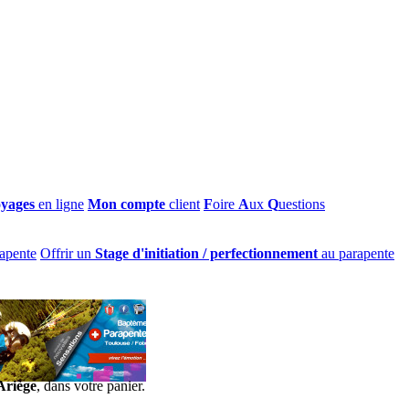
oyages
en ligne
Mon compte
client
F
oire
A
ux
Q
uestions
apente
Offrir un
Stage d'initiation / perfectionnement
au parapente
Ariège
, dans votre panier.