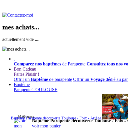
mes achats...
actuellement vide ....
Comparez nos baptêmes
de Parapente
Consultez tous nos v
Bon Cadeau
Faites Plaisir !
Offrir un
Baptême
de parapente
Offrir un
Voyage
dédié au par
Baptême
Parapente TOULOUSE
95,00 euros
Baptême Parapente découverte Toulouse / Foix - Ariège
Baptême Parapente découverte Toulouse / Foix - 
voir mon panier