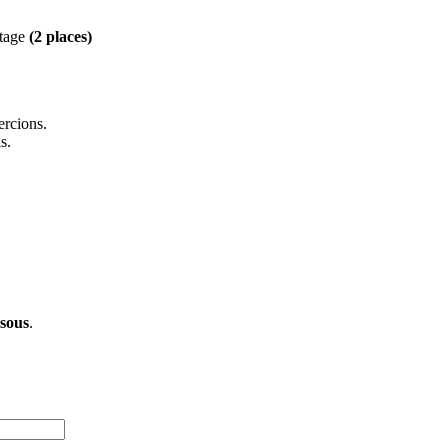
stage
(2 places)
ercions.
s.
ssous
.