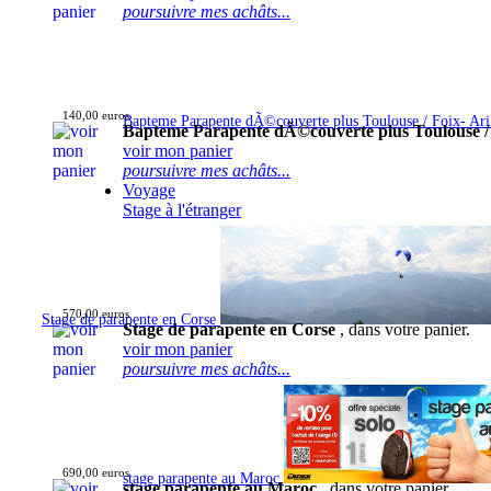
poursuivre mes achâts...
140,00 euros
Bapteme Parapente dÃ©couverte plus Toulouse / Foix- Ar
Bapteme Parapente dÃ©couverte plus Toulouse /
voir mon panier
poursuivre mes achâts...
Voyage
Stage à l'étranger
570,00 euros
Stage de parapente en Corse
Stage de parapente en Corse
, dans votre panier.
voir mon panier
poursuivre mes achâts...
690,00 euros
stage parapente au Maroc
stage parapente au Maroc
, dans votre panier.