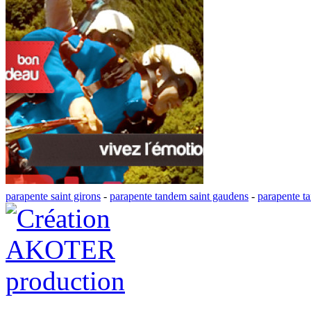
parapente saint girons
-
parapente tandem saint gaudens
-
parapente t