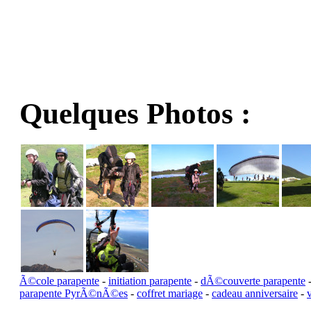
Quelques Photos :
Ã©cole parapente
-
initiation parapente
-
dÃ©couverte parapente
parapente PyrÃ©nÃ©es
-
coffret mariage
-
cadeau anniversaire
-