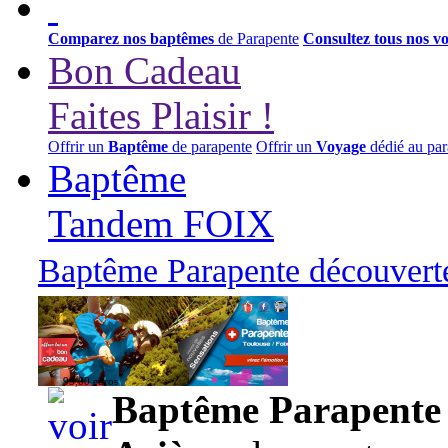
Comparez nos baptêmes
de Parapente
Consultez tous nos v
Bon Cadeau
Faites Plaisir !
Offrir un
Baptême
de parapente
Offrir un
Voyage
dédié au par
Baptême
Tandem FOIX
Baptême Parapente découverte
95,00 euros
Baptême Parapente d