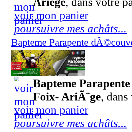
Ariège
, dans votre pa
voir mon panier
poursuivre mes achâts...
Bapteme Parapente dÃ©couver
140,00 euros
Bapteme Parapente 
Foix- AriÃ¨ge
, dans 
voir mon panier
poursuivre mes achâts...