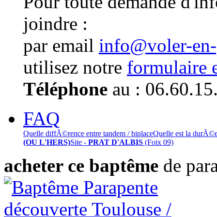
Pour toute demande d'in
joindre :
par email
info@voler-en
utilisez notre
formulaire 
Téléphone
au : 06.60.15
FAQ
Quelle diffÃ©rence entre tandem / biplace
Quelle est la durÃ©
(OU L'HERS)
Site -
PRAT D'ALBIS
(Foix 09)
acheter ce baptême
de par