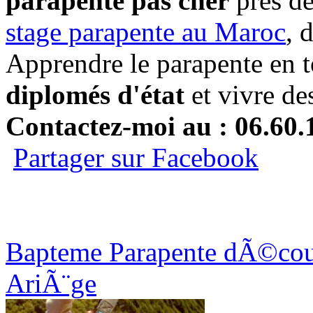
parapente pas cher
prés de
stage parapente au Maroc
, 
Apprendre le parapente en t
diplomés d'état
et vivre de
Contactez-moi au : 06.60.
Partager sur Facebook
Bapteme Parapente dÃ©couv
AriÃ¨ge