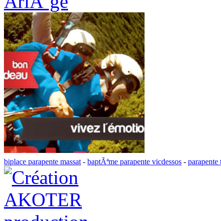
AriÃ¨ge
biplace parapente massat
-
baptÃªme parapente vicdessos
-
parapente 