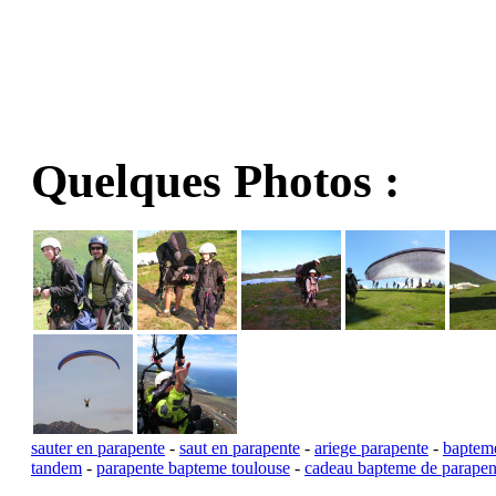
Quelques Photos :
sauter en parapente
-
saut en parapente
-
ariege parapente
-
bapteme
tandem
-
parapente bapteme toulouse
-
cadeau bapteme de parapen