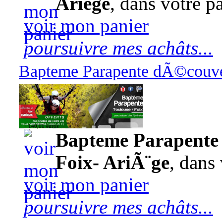
Ariège
, dans votre pa
voir mon panier
poursuivre mes achâts...
Bapteme Parapente dÃ©couver
140,00 euros
Bapteme Parapente 
Foix- AriÃ¨ge
, dans 
voir mon panier
poursuivre mes achâts...