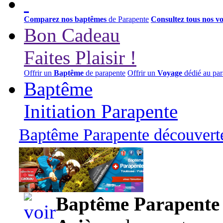
Comparez nos baptêmes
de Parapente
Consultez tous nos v
Bon Cadeau
Faites Plaisir !
Offrir un
Baptême
de parapente
Offrir un
Voyage
dédié au par
Baptême
Initiation Parapente
Baptême Parapente découverte
95,00 euros
Baptême Parapente d