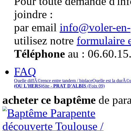
Pour toute demande d'in
joindre :
par email
info@voler-en
utilisez notre
formulaire 
Téléphone
au : 06.60.15
FAQ
Quelle diffÃ©rence entre tandem / biplace
Quelle est la durÃ©
(OU L'HERS)
Site -
PRAT D'ALBIS
(Foix 09)
acheter ce baptême
de par