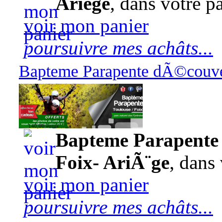
Ariège
, dans votre pa
voir mon panier
poursuivre mes achâts...
Bapteme Parapente dÃ©couver
140,00 euros
Bapteme Parapente 
Foix- AriÃ¨ge
, dans 
voir mon panier
poursuivre mes achâts...