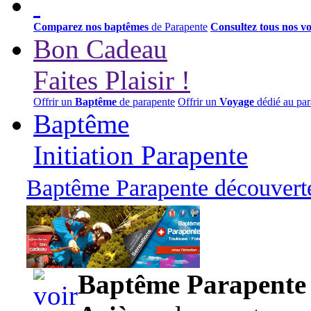
Comparez nos baptêmes
de Parapente
Consultez tous nos v
Bon Cadeau
Faites Plaisir !
Offrir un
Baptême
de parapente
Offrir un
Voyage
dédié au par
Baptême
Initiation Parapente
Baptême Parapente découverte
95,00 euros
Baptême Parapente d