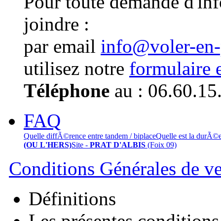
Pour toute demande d'in
joindre :
par email
info@voler-en
utilisez notre
formulaire 
Téléphone
au : 06.60.15
FAQ
Quelle diffÃ©rence entre tandem / biplace
Quelle est la durÃ©
(OU L'HERS)
Site -
PRAT D'ALBIS
(Foix 09)
Conditions Générales de v
Définitions
Les présentes conditions