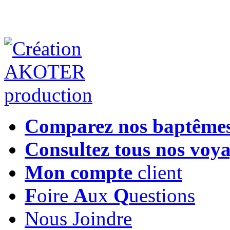
Comparez nos baptême
Consultez tous nos voy
Mon compte
client
F
oire
A
ux
Q
uestions
Nous Joindre