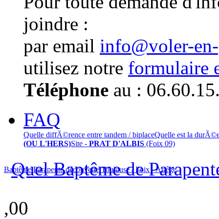
Pour toute demande d'in
joindre :
par email
info@voler-en
utilisez notre
formulaire 
Téléphone
au : 06.60.15
FAQ
Quelle diffÃ©rence entre tandem / biplace
Quelle est la durÃ©
(OU L'HERS)
Site -
PRAT D'ALBIS
(Foix 09)
Quel Baptême de Parapente
Baptême Parapente découverte Toulouse / Foix - Ariège
,00