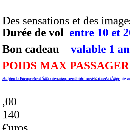
Des sensations et des images 
Durée de vol
entre
10 et 
Bon cadeau
valable 1 an
POIDS MAX PASSAGER
Bapteme Parapente dÃ©couverte plus Toulouse / Foix- AriÃ¨ge
cadeau bapteme de parapente
-
parapente toulouse
-
stage parapente a
,00
140
€uros