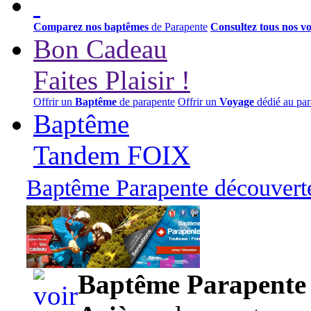
Comparez nos baptêmes
de Parapente
Consultez tous nos v
Bon Cadeau
Faites Plaisir !
Offrir un
Baptême
de parapente
Offrir un
Voyage
dédié au par
Baptême
Tandem FOIX
Baptême Parapente découverte
95,00 euros
Baptême Parapente d