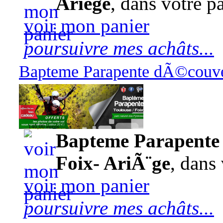
Ariège
, dans votre pa
voir mon panier
poursuivre mes achâts...
Bapteme Parapente dÃ©couver
140,00 euros
Bapteme Parapente 
Foix- AriÃ¨ge
, dans 
voir mon panier
poursuivre mes achâts...